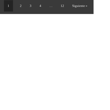
1
2
3
4
…
12
Siguiente »