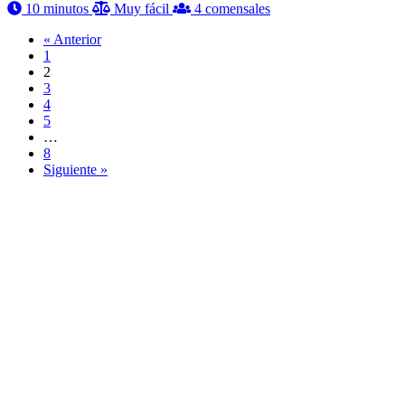
10 minutos
Muy fácil
4 comensales
« Anterior
1
2
3
4
5
…
8
Siguiente »