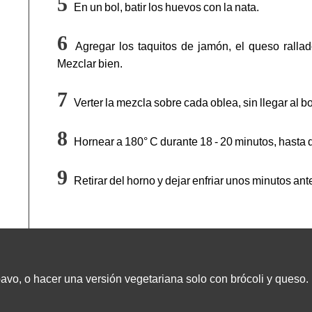
En un bol, batir los huevos con la nata.
Agregar los taquitos de jamón, el queso ralla
Mezclar bien.
Verter la mezcla sobre cada oblea, sin llegar al b
Hornear a 180° C durante 18 - 20 minutos, hasta q
Retirar del horno y dejar enfriar unos minutos an
avo, o hacer una versión vegetariana solo con brócoli y queso.