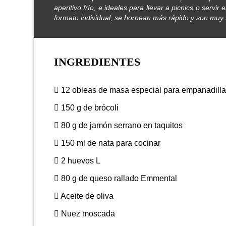
aperitivo frío, e ideales para llevar a picnics o ser
formato individual, se hornean más rápido y son muy f
INGREDIENTES
12 obleas de masa especial para empanadill
150 g de brócoli
80 g de jamón serrano en taquitos
150 ml de nata para cocinar
2 huevos L
80 g de queso rallado Emmental
Aceite de oliva
Nuez moscada