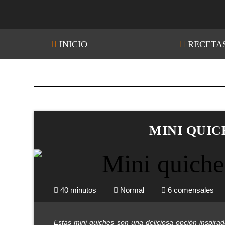
INICIO
RECETA
MINI QUIC
40 minutos
Normal
6 comensales
Estas mini quiches son una deliciosa opción inspira