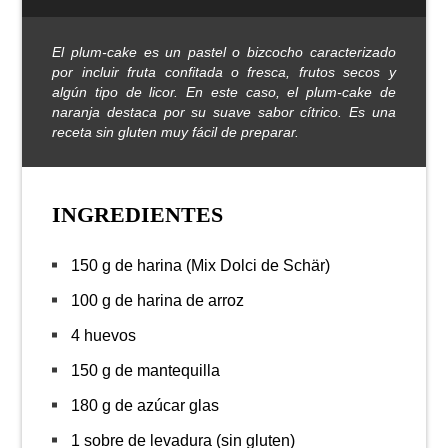
El plum-cake es un pastel o bizcocho caracterizado
por incluir fruta confitada o fresca, frutos secos y
algún tipo de licor. En este caso, el plum-cake de
naranja destaca por su suave sabor cítrico. Es una
receta sin gluten muy fácil de preparar.
INGREDIENTES
150 g de harina (Mix Dolci de Schär)
100 g de harina de arroz
4 huevos
150 g de mantequilla
180 g de azúcar glas
1 sobre de levadura (sin gluten)