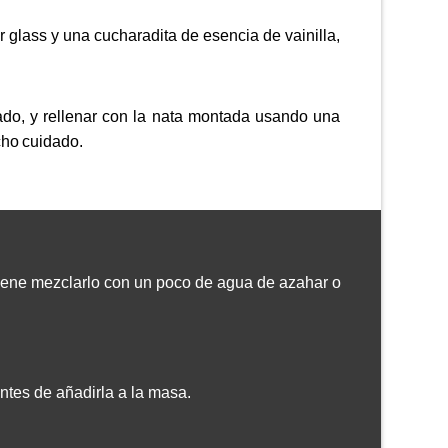
 glass y una cucharadita de esencia de vainilla,
ado, y rellenar con la nata montada usando una
cho cuidado.
viene mezclarlo con un poco de agua de azahar o
ntes de añadirla a la masa.