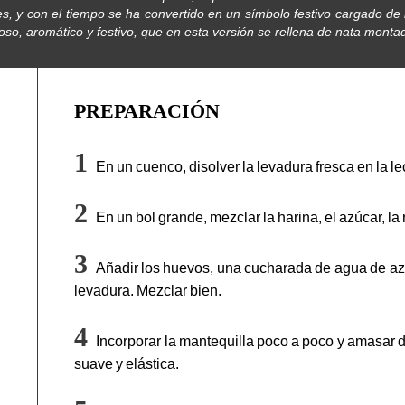
, y con el tiempo se ha convertido en un símbolo festivo cargado de 
oso, aromático y festivo, que en esta versión se rellena de nata montad
PREPARACIÓN
En un cuenco, disolver la levadura fresca en la l
En un bol grande, mezclar la harina, el azúcar, la 
Añadir los huevos, una cucharada de agua de azah
levadura. Mezclar bien.
Incorporar la mantequilla poco a poco y amasar 
suave y elástica.