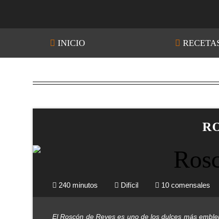
INICIO
RECETA
RO
240 minutos
Difícil
10 comensales
El Roscón de Reyes es uno de los dulces más emblem