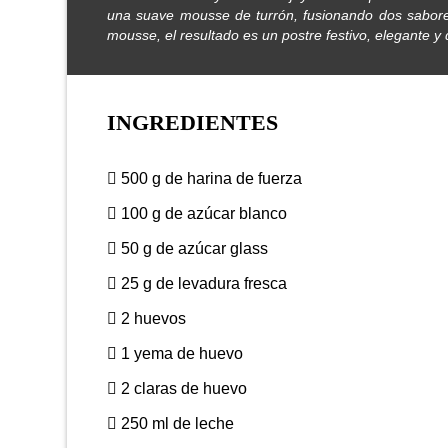
una suave mousse de turrón, fusionando dos sabore
mousse, el resultado es un postre festivo, elegante y
INGREDIENTES
500 g de harina de fuerza
100 g de azúcar blanco
50 g de azúcar glass
25 g de levadura fresca
2 huevos
1 yema de huevo
2 claras de huevo
250 ml de leche