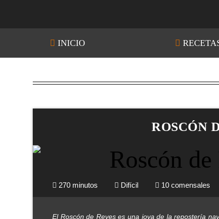
INICIO
RECETA
ROSCÓN D
270 minutos
Difícil
10 comensales
El Roscón de Reyes es una joya de la repostería nav