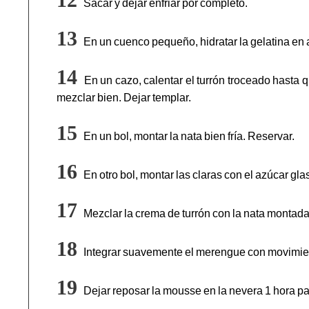
Sacar y dejar enfriar por completo.
En un cuenco pequeño, hidratar la gelatina en 
En un cazo, calentar el turrón troceado hasta q
mezclar bien. Dejar templar.
En un bol, montar la nata bien fría. Reservar.
En otro bol, montar las claras con el azúcar gl
Mezclar la crema de turrón con la nata montada
Integrar suavemente el merengue con movimie
Dejar reposar la mousse en la nevera 1 hora pa