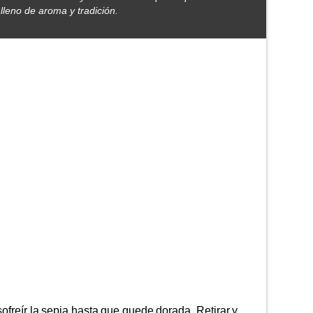
leno de aroma y tradición.
ofreír la sepia hasta que quede dorada. Retirar y