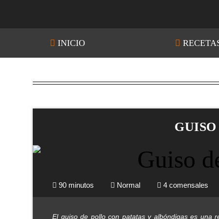
INICIO
RECETA
GUISO
90 minutos
Normal
4 comensales
El guiso de pollo con patatas y albóndigas es una 