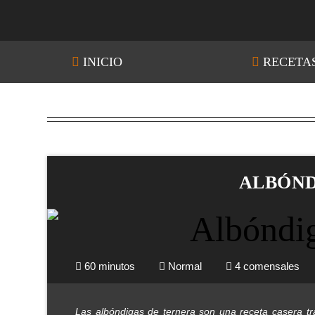
INICIO
RECETA
ALBÓND
60 minutos
Normal
4 comensales
Las albóndigas de ternera son una receta casera tr