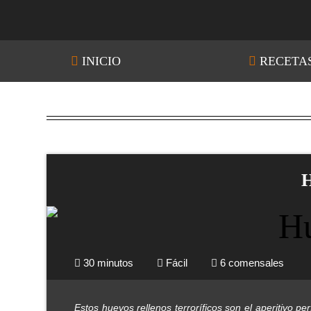
INICIO
RECETA
30 minutos
Fácil
6 comensales
Estos huevos rellenos terroríficos son el aperitivo 