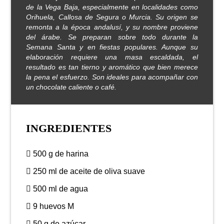
de la Vega Baja, especialmente en localidades como
Orihuela, Callosa de Segura o Murcia. Su origen se
remonta a la época andalusí, y su nombre proviene
del árabe. Se preparan sobre todo durante la
Semana Santa y en fiestas populares. Aunque su
elaboración requiere una masa escaldada, el
resultado es tan tierno y aromático que bien merece
la pena el esfuerzo. Son ideales para acompañar con
un chocolate caliente o café.
INGREDIENTES
500 g de harina
250 ml de aceite de oliva suave
500 ml de agua
9 huevos M
50 g de azúcar