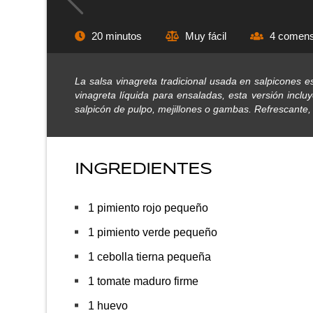
20 minutos
Muy fácil
4 comens
La salsa vinagreta tradicional usada en salpicones es
vinagreta líquida para ensaladas, esta versión incl
salpicón de pulpo, mejillones o gambas. Refrescante, f
INGREDIENTES
1 pimiento rojo pequeño
1 pimiento verde pequeño
1 cebolla tierna pequeña
1 tomate maduro firme
1 huevo