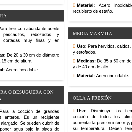
Material:
Acero inoxidabl
recubierto de estaño.
ORA
ara freír con abundante aceite
MEDIA MARMITA
, pescaditos, rebozados y
s cortadas muy finas y en
Uso:
Para hervidos, caldos,
y estofados.
as:
De 20 a 30 cm de diámetro
 15 cm de altura.
Medidas:
De 35 a 60 cm de
y de 40 cm de alto.
al:
Acero inoxidable.
Material:
Acero inoxidable.
ERA O BESUGUERA CON
OLLA A PRESIÓN
A
Uso:
Disminuye los tie
ara la cocción de grandes
cocción de todos los alim
s enteros. Es un recipiente
aumentar la presión interior y, 
 alargado. Se pueden cubrir de
su temperatura. Deben tene
 poner agua bajo la placa de