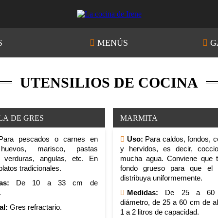
S
MENÚS
G
UTENSILIOS DE COCINA
LA DE GRES
MARMITA
ara pescados o carnes en
Uso:
Para caldos, fondos,
 huevos, marisco, pastas
y hervidos, es decir, cocci
s, verduras, angulas, etc. En
mucha agua. Conviene que t
platos tradicionales.
fondo grueso para que el 
distribuya uniformemente.
as:
De 10 a 33 cm de
.
Medidas:
De 25 a 60
diámetro, de 25 a 60 cm de al
al:
Gres refractario.
1 a 2 litros de capacidad.