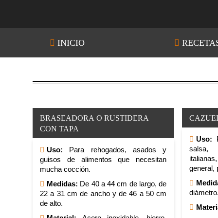
INICIO
RECETA
BRASEADORA O RUSTIDERA
CAZUE
CON TAPA
Uso:
P
salsa,
Uso:
Para rehogados, asados y
italiana
guisos de alimentos que necesitan
general, 
mucha cocción.
Medid
Medidas:
De 40 a 44 cm de largo, de
diámetro
22 a 31 cm de ancho y de 46 a 50 cm
de alto.
Materi
Material:
Acero inoxidable, hierro,