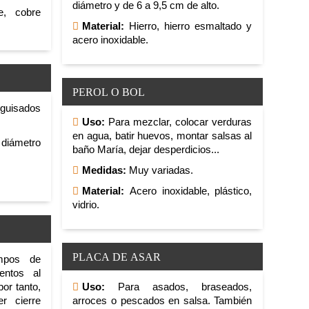
diámetro y de 6 a 9,5 cm de alto.
e, cobre
Material:
Hierro, hierro esmaltado y
acero inoxidable.
PEROL O BOL
 guisados
Uso:
Para mezclar, colocar verduras
en agua, batir huevos, montar salsas al
 diámetro
baño María, dejar desperdicios...
Medidas:
Muy variadas.
Material:
Acero inoxidable, plástico,
vidrio.
PLACA DE ASAR
mpos de
entos al
por tanto,
Uso:
Para asados, braseados,
r cierre
arroces o pescados en salsa. También