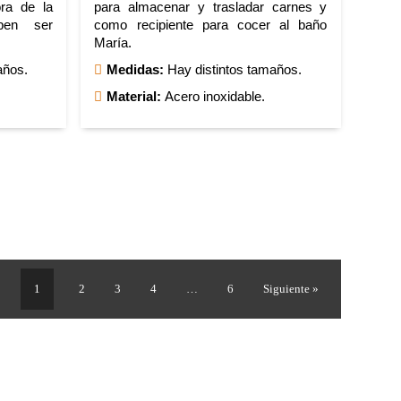
ora de la
para almacenar y trasladar carnes y
ben ser
como recipiente para cocer al baño
María.
años.
Medidas:
Hay distintos tamaños.
Material:
Acero inoxidable.
1
2
3
4
…
6
Siguiente »