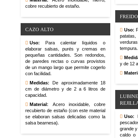
cobre recubierto de estaño.
FREID
CAZO ALTO
Uso:
P
patatas
verdura
Uso:
Para calentar líquidos o
tempura.
elaborar salsas, purés y cremas en
pequeñas cantidades. Son redondos,
Medid
de paredes rectas o curvas provistos
y de 12 a
de un mango largo que permite cogerlo
Materi
con facilidad.
Medidas:
De aproximadamente 18
cm de diámetro y de 2 a 6 litros de
capacidad.
LUBIN
REJILL
Material:
Acero inoxidable, cobre
recubierto de estaño (con este material
Uso:
P
se elaboran salsas delicadas como la
pescado
salsa bearnesa).
grande y
caldo o